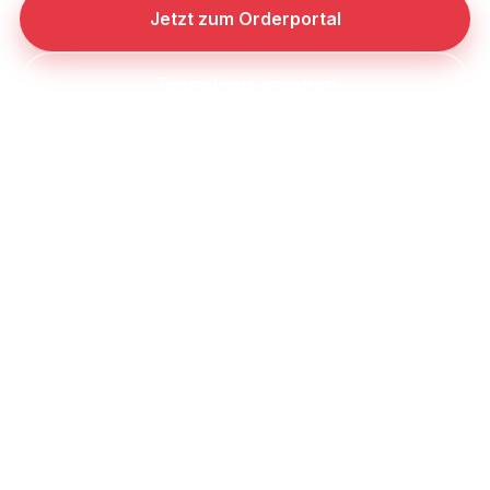
Jetzt zum Orderportal
Teamshops ansehen
25+
99%
JAHRE TEAMSPORT
JAKO LAGERWARE
30+
VEREINS-TEAMSHOPS